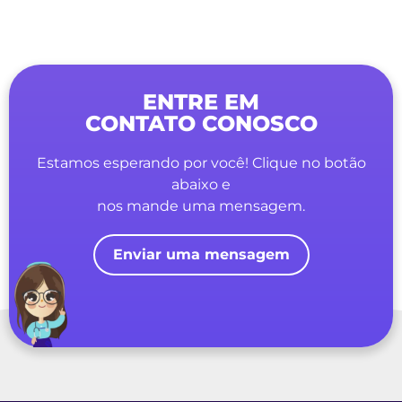
ENTRE EM
CONTATO CONOSCO
Estamos esperando por você! Clique no botão
abaixo e
nos mande uma mensagem.
Enviar uma mensagem