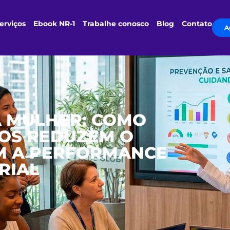
erviços
Ebook NR-1
Trabalhe conosco
Blog
Contato
A
A MULHER: COMO
OS REDUZEM O
M A PERFORMANCE
RIAL