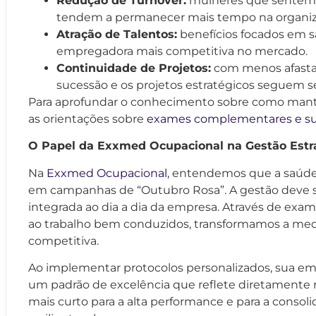
Redução de Turnover:
mulheres que sentem q
tendem a permanecer mais tempo na organiz
Atração de Talentos:
benefícios focados em s
empregadora mais competitiva no mercado.
Continuidade de Projetos:
com menos afastam
sucessão e os projetos estratégicos seguem s
Para aprofundar o conhecimento sobre como manter
as orientações sobre
exames complementares e sua
O Papel da Exxmed Ocupacional na Gestão Estr
Na
Exxmed Ocupacional
, entendemos que a saúde
em campanhas de “Outubro Rosa”. A gestão deve s
integrada ao dia a dia da empresa. Através de exam
ao trabalho bem conduzidos, transformamos a me
competitiva.
Ao implementar protocolos personalizados, sua em
um padrão de excelência que reflete diretamente n
mais curto para a alta performance e para a consol