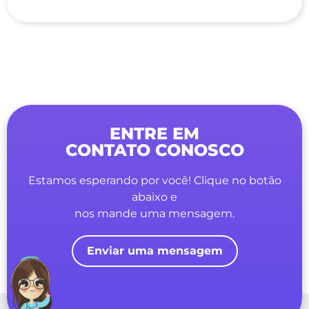
ENTRE EM
CONTATO CONOSCO
Estamos esperando por você! Clique no botão
abaixo e
nos mande uma mensagem.
Enviar uma mensagem